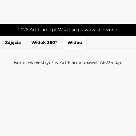
2026 ArtiFlame.pl. Wszelkie prawa zastrzeżone.
Zdjęcia
Widok 360°
Wideo
Kominek elektryczny ArtiFlame Roxwell AF23S dąb